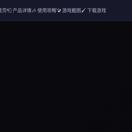
 首页
📮 产品详情
🎶 使用攻略
🚾 游戏截图
🖌️ 下载游戏