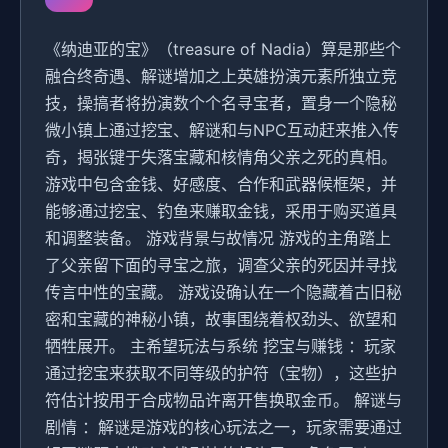
《纳迪亚的宝》（treasure of Nadia）算是那些个
融合终奇遇、解谜增加之上英雄扮演元素所独立竞
技，操搞者将扮演数个个名寻宝者，置身一个隐秘
微小镇上通过挖宝、解谜和与NPC互动赶来推入传
奇，揭张键于失落宝藏和核情角父亲之死的真相。
游戏中包含金钱、好感度、合作和武器候框架，并
能够通过挖宝、钓鱼来赚取金钱，采用于购买道具
和调整装备。 游戏背景与故情况 游戏的主角踏上
了父亲留下面的寻宝之旅，调查父亲的死因并寻找
传言中性的宝藏。 游戏设确认在一个隐藏着古旧秘
密和宝藏的神秘小镇，故事围绕着权劲头、欲望和
牺牲展开。 主希望玩法与系统 挖宝与赚钱 ：玩家
通过挖宝来获取不同等级的护符（宝物），这些护
符估计按用于合成物品许离开售换取金币。 解谜与
剧情 ：解谜是游戏的核心玩法之一，玩家需要通过