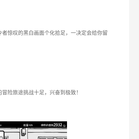
令者惊叹的黑白画面个化拾足，一决定会给你留
的冒险旅途挑战十足，兴奋到极致！