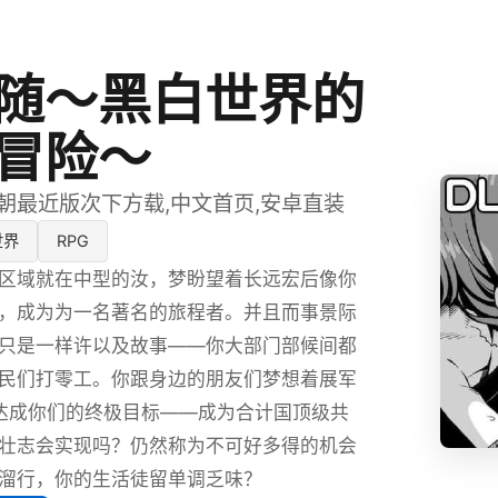
随～黑白世界的
冒险～
朝最近版次下方载,中文首页,安卓直装
世界
RPG
区域就在中型的汝，梦盼望着长远宏后像你
，成为为一名著名的旅程者。并且而事景际
只是一样许以及故事——你大部门部候间都
民们打零工。你跟身边的朋友们梦想着展军
达成你们的终极目标——成为合计国顶级共
壮志会实现吗？仍然称为不可好多得的机会
溜行，你的生活徒留单调乏味？