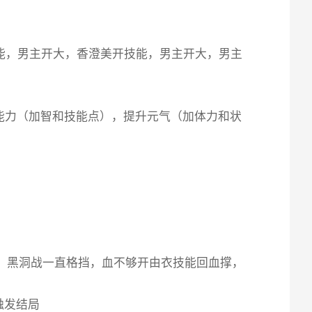
技能，男主开大，香澄美开技能，男主开大，男主
能力（加智和技能点），提升元气（加体力和状
黑洞，黑洞战一直格挡，血不够开由衣技能回血撑，
触发结局