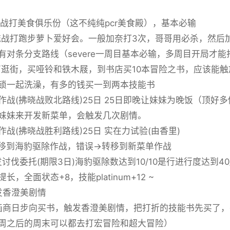
交流战打美食俱乐份（这不纯纯pcr美食殿），基本必输
交流战打跑步萝卜爱好会。一般加奈打3次，哥哥用必杀，然后
有对条分支路线（severe一周目基本必输，多周目开局才能
外离逛街，买哑铃和铁木屐，到书店买10本冒险之书，应该能
锁一起洗澡，有多的钱买一到两本技能书
作战(拂晓战败北路线)25日 25日即晚让妹妹为晚饭（顶好
妹妹来开发新菜单，会触发几次剧情。
作战(拂晓战胜利路线)25日 实在力试验(由香里)
移到海豹驱除作战，错误→转移到新菜单作战
发讨伐委托(期限3日)海豹驱除数达到10/10是行进行度达到40
长，全面状态+8，技能platinum+12 ~
触发香澄美剧情
漫画商日步向买书，触发香澄美剧情，把打折的技能书先买了
周之后的周末可以都去打宏冒险和超大冒险）