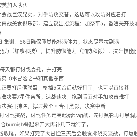
香澄美加入队伍
八个会战巨汉兄弟，对手防攻交替，这边可以攻防对应着打
八会再战美食俱乐部，建立议出招流程：加奈平a，香澄美开
终
61日 集训，56日确保睡觉能补满体力，状态尽量拉到满
能力（加攻和技），提升防御能力（加防和毅），提升技能
7日 每天都打讨伐委托，并打完
逛街买10本冒险之书和其他东西
八会正赛打斥候联盟，格挡5回合后就好打了，也可以直接莽
八会准决赛7星件务所，速战速决，拖到后面对手加攻击难打
八会决赛打拂晓，撑过数个回合打黑影，决赛中断
9日 打讨伐挑战，讨伐任务走完起始brag战，先打黑影再打
回合burnish叠起来开大再补几下就行了，
 主线收尾，如果打完了大冒险三天后会触发拂晓交流战，打赢