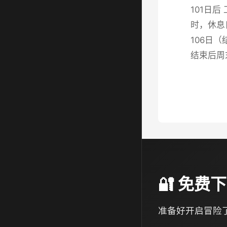
101日
时，休息
106日
结束后周
🔐 免
准备好开启冒险