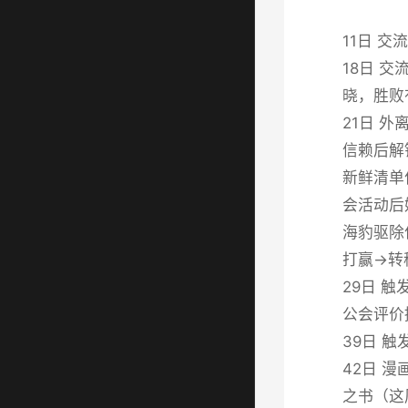
11日 
18日 
晓，胜败
21日 
信赖后解
新鲜清单
会活动后
海豹驱除
打赢→转
29日 触
公会评价提
39日 
42日 
之书（这