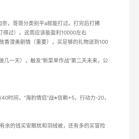
加奈，哥哥分类别平a就能打过。打完后打拂
打得过）。这周应该能盈利10000左右
触放香澄美剧情（重要），买足够的礼物送到100
多做几一天），触发“新菜单作战”第二天未来，公
/40时间，“海豹情侣”战※信赖+5，行动力-20，
，有余的钱买安眠枕和羽绒被，还有多的买冒险