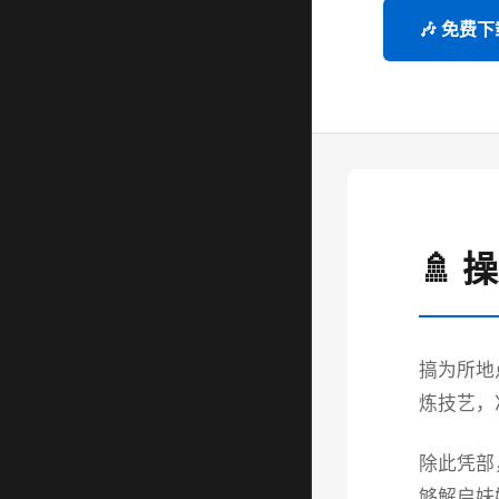
🎶 免费下
🚿 
搞为所地
炼技艺，
除此凭部
够解启妹