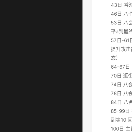
43日 
46日 
53日 
平a到最
57日-
提升攻击
态）
64-6
70日 
74日 
78日 
84日 
85-9
到第10 
100日