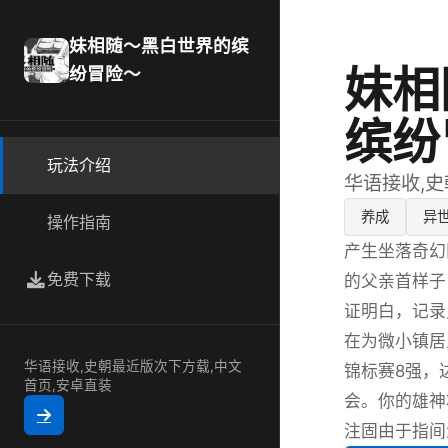
妹相随～黑白世界的缤
妹相
纷冒险～
缤纷
玩法介绍
华语接收,史
养成
异
操作指南
产生坐落奇幻
免费下载
的父亲首样子
证明白，记录
在为微小镇居
华语接收,史朝最近版次下方载,中文
锦标赛8强，
首页,安卓直装
会。你的雄神
注固由于指间