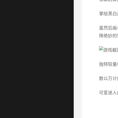
掌绘黑白
虽然后画
降绝妙的
独特较量
数以万计
可爱迷人