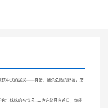
城镇中式的居民——狩猎、捕杀危险的野兽，磨
护你与妹妹的亲情况……也许终具有首日，你能