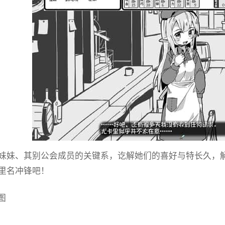
妹妹、其别公会成员的关键系，讫解她们的喜好与特长久，
里名冲锋吧！