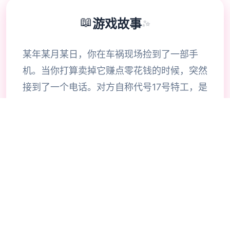
📖
游戏故事
✨
某年某月某日，你在车祸现场捡到了一部手
机。当你打算卖掉它赚点零花钱的时候，突然
接到了一个电话。对方自称代号17号特工，是
一位特工，几乎无所不能。但是貌似脑袋失忆
了，把你认作她的顶头上司。那么你会让他做
些什么呢，教训欺负你的小太妹？调查你女神
的隐私？或者别的什么？