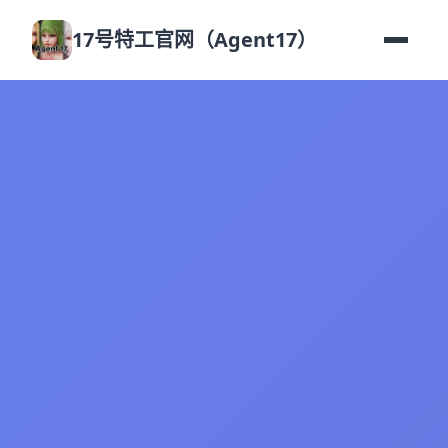
17号特工官网（Agent17）