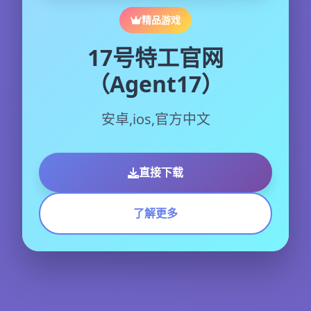
精品游戏
17号特工官网
（Agent17）
安卓,ios,官方中文
直接下载
了解更多