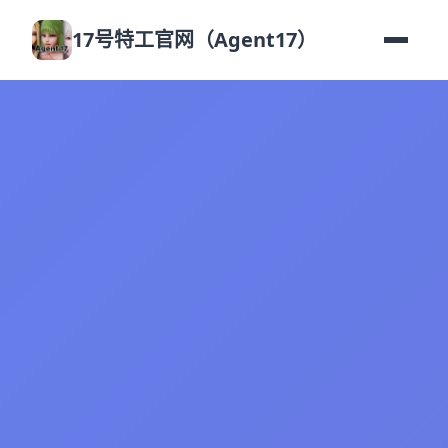
17号特工官网（Agent17）