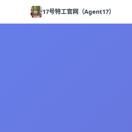
17号特工官网（Agent17）