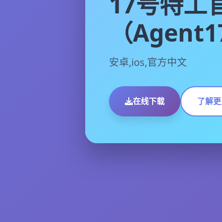
17号特工
（Agent
安卓,ios,官方中文
在线下载
了解更