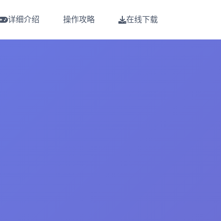
详细介绍
操作攻略
在线下载