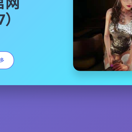
官网
17）
多