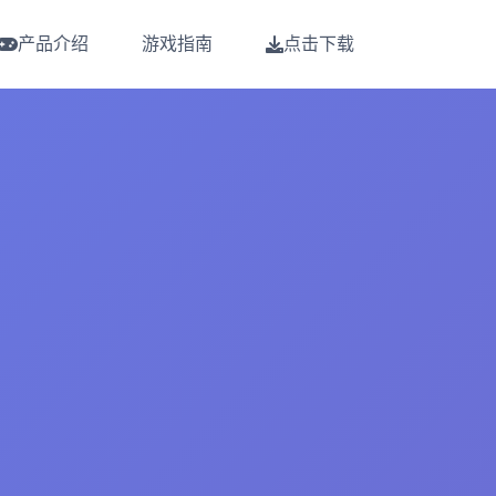
产品介绍
游戏指南
点击下载