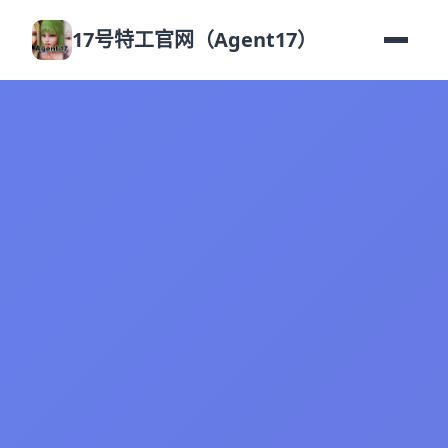
17号特工官网（Agent17）