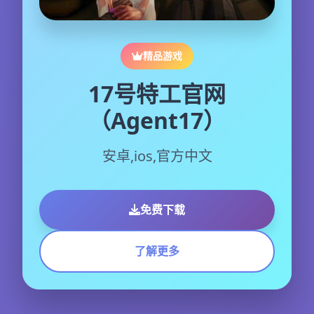
精品游戏
17号特工官网
（Agent17）
安卓,ios,官方中文
免费下载
了解更多