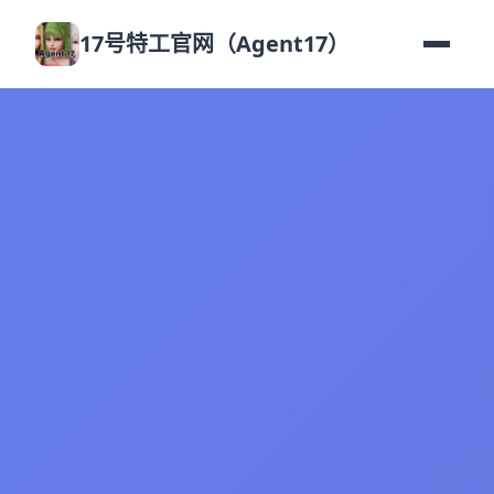
17号特工官网（Agent17）