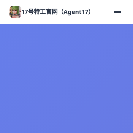
17号特工官网（Agent17）