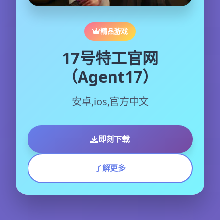
精品游戏
17号特工官网
（Agent17）
安卓,ios,官方中文
即刻下载
了解更多