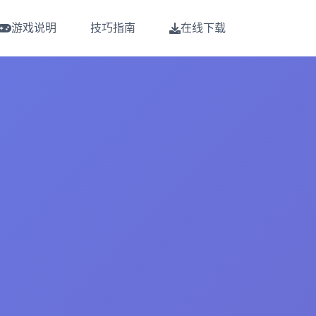
游戏说明
技巧指南
在线下载