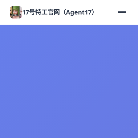
17号特工官网（Agent17）