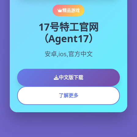
精品游戏
17号特工官网
（Agent17）
安卓,ios,官方中文
中文版下载
了解更多