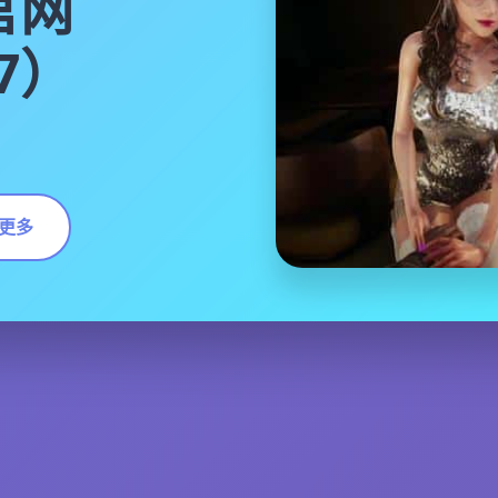
官网
17）
更多