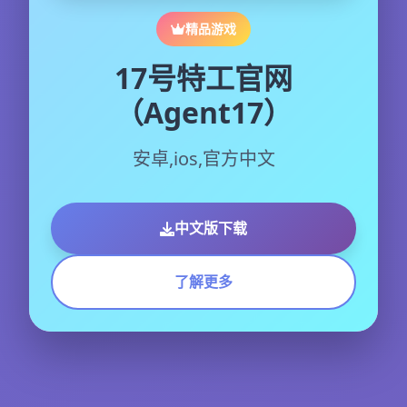
精品游戏
17号特工官网
（Agent17）
安卓,ios,官方中文
中文版下载
了解更多