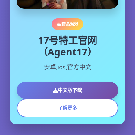
精品游戏
17号特工官网
（Agent17）
安卓,ios,官方中文
中文版下载
了解更多