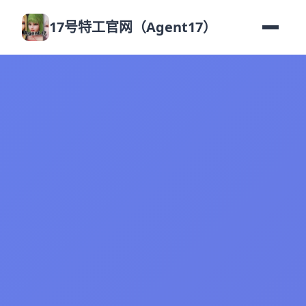
17号特工官网（Agent17）