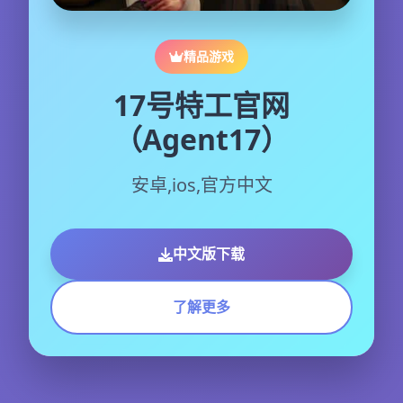
精品游戏
17号特工官网
（Agent17）
安卓,ios,官方中文
中文版下载
了解更多