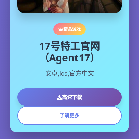
精品游戏
17号特工官网
（Agent17）
安卓,ios,官方中文
高速下载
了解更多