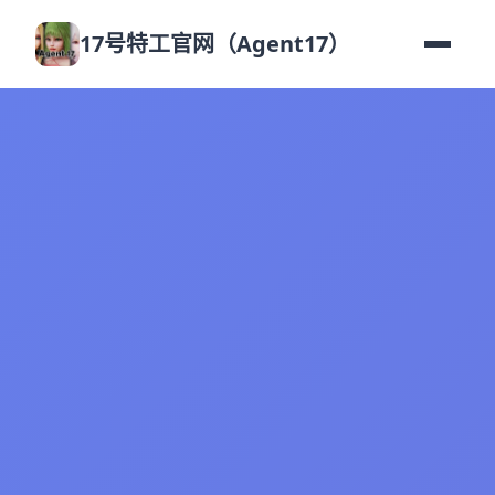
17号特工官网（Agent17）