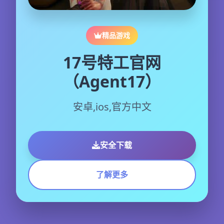
精品游戏
17号特工官网
（Agent17）
安卓,ios,官方中文
安全下载
了解更多