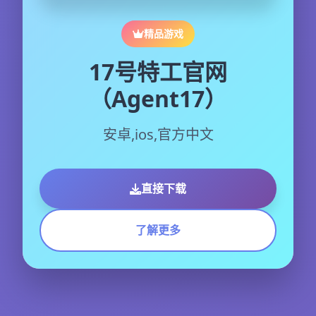
精品游戏
17号特工官网
（Agent17）
安卓,ios,官方中文
直接下载
了解更多