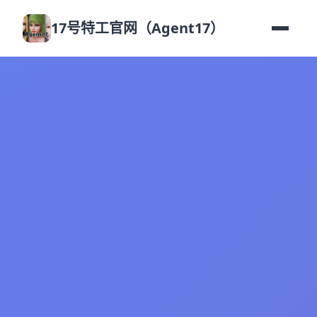
17号特工官网（Agent17）