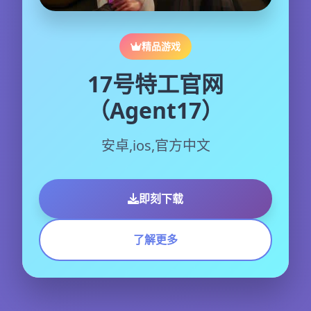
精品游戏
17号特工官网
（Agent17）
安卓,ios,官方中文
即刻下载
了解更多