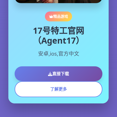
精品游戏
17号特工官网
（Agent17）
安卓,ios,官方中文
直接下载
了解更多