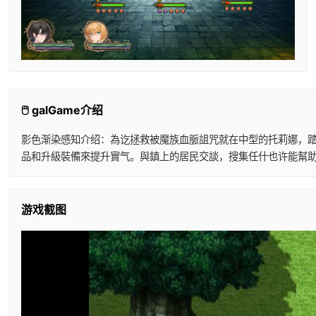
🖱️ galGame介绍
影色渐染感知介绍：為讫拯救被魔族血脈詛咒就在中型的托莉娜，踏
品和升級裝備來提升實气。與鎮上的居民交談，搜集任什也许能幫助
游戏截图