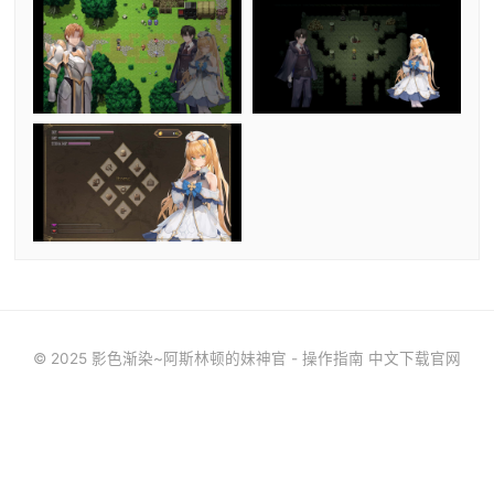
© 2025 影色渐染~阿斯林顿的妹神官 - 操作指南 中文下载官网