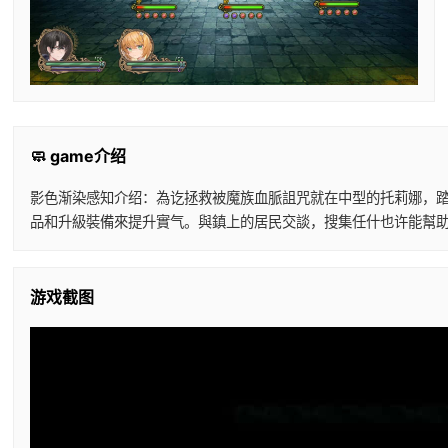
🧼 game介绍
影色渐染感知介绍：為讫拯救被魔族血脈詛咒就在中型的托莉娜，踏
品和升級裝備來提升實气。與鎮上的居民交談，搜集任什也许能幫助
游戏截图