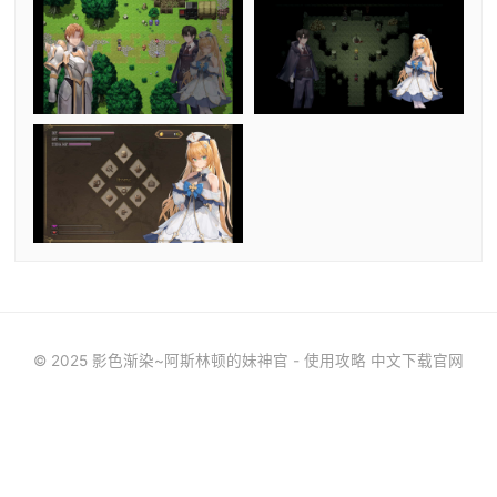
© 2025 影色渐染~阿斯林顿的妹神官 - 使用攻略 中文下载官网