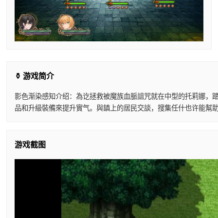
⚱️ 游戏简介
影色渐染感知介绍：為讫拯救被魔族血脈詛咒就在中型的托莉娜，踏
品和升級裝備來提升實气。與鎮上的居民交談，搜集任什也许能幫助
游戏截图