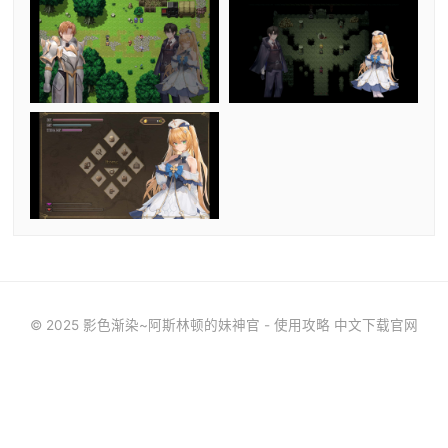
© 2025 影色渐染~阿斯林顿的妹神官 - 使用攻略 中文下载官网