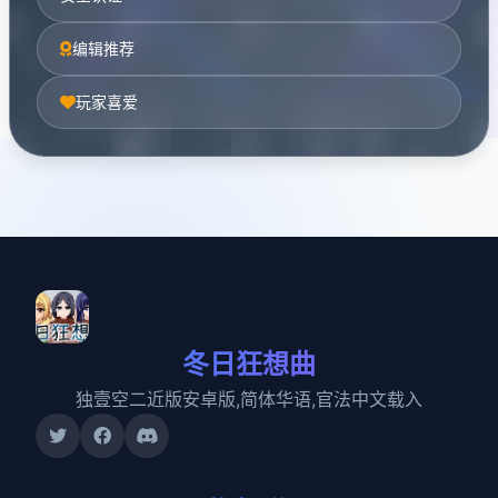
编辑推荐
玩家喜爱
冬日狂想曲
独壹空二近版安卓版,简体华语,官法中文载入