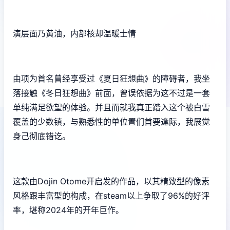
演层面乃黄油，内部核却温暖士情
由项为首名曾经享受过《夏日狂想曲》的障碍者，我坐
落接触《冬日狂想曲》前面，曾误依据为这不过是一套​​
单纯满足欲望的体验​​。并且而就我真正踏入这个被白雪
覆盖的少数镇，与熟悉性的单位置们首要逢际，我展觉
身己彻底错讫。
这款由Dojin Otome开启发的作品，以其精致型的像素
风格跟丰富型的构成，在steam以上争取了​​96%的好评
率​​，堪称2024年的开年巨作。