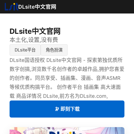
DLsite中文官网
DLsite中文官网
本土化,设置,没有费
DLsite平台
角色扮演
DLsite国语授权 DLsite中文官网 - 探索第独优质所
数字创搞,浏览数千名创作者的卓越作品,拥护您喜爱
的创作者。同员享受、插画集、漫画、音声ASMR
等候优质构搞平台。 创作者平台 插画集 高大速面
载 商品详情况 DLsite,前方名为DLsite.com,
🔭 即刻下载