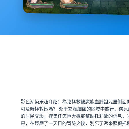
影色渐染乐趣介绍：為讫拯救被魔族血脈詛咒里侧面
可及時拯救她嗎？ 处于充滿細節的区域中旅行，遇
的居民交談，搜集任怎巨大概能幫助托莉娜的信息，
是，在經歷了一天日的冒險之後，別忘了返來照顧托莉