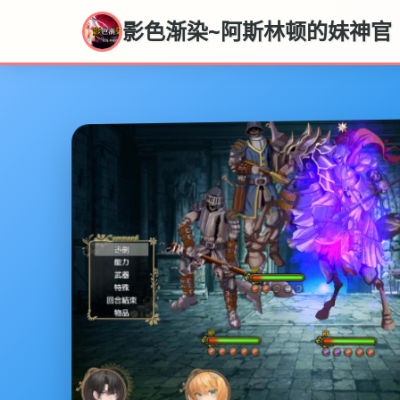
影色渐染~阿斯林顿的妹神官