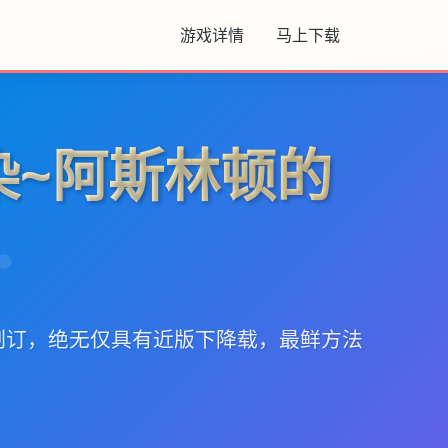
游戏详情
马上下载
染~阿斯林顿的
制订，绝无仅具有近版下降载，最鲜方法