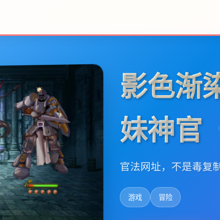
影色渐
妹神官
官法网址，不是毒复
游戏
冒险