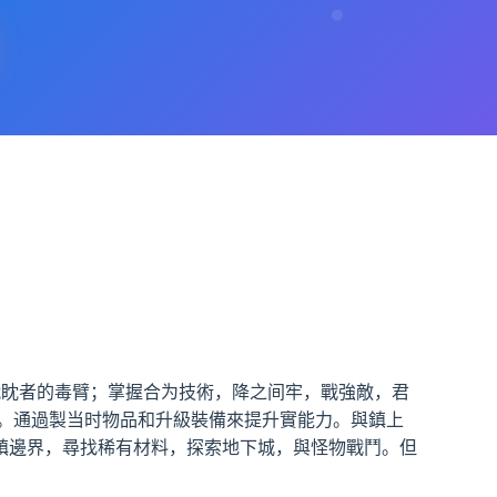
眈眈者的毒臂；掌握合为技術，降之间牢，戰強敵，君
。通過製当时物品和升級裝備來提升實能力。與鎮上
鎮邊界，尋找稀有材料，探索地下城，與怪物戰鬥。但