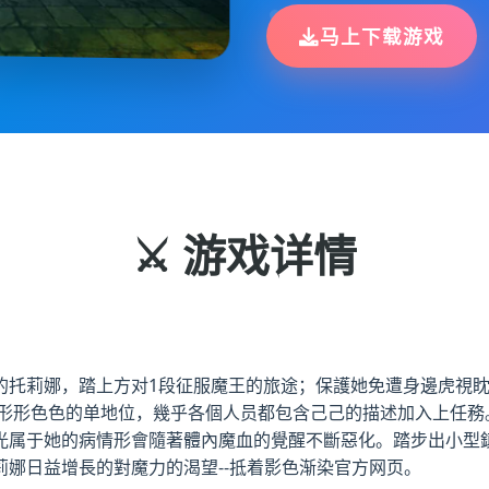
马上下载游戏
⚔️ 游戏详情
的托莉娜，踏上方对1段征服魔王的旅途；保護她免遭身邊虎視
見形形色色的单地位，幾乎各個人员都包含己己的描述加入上任務
光属于她的病情形會隨著體內魔血的覺醒不斷惡化。踏步出小型
娜日益增長的對魔力的渴望--抵着影色渐染官方网页。