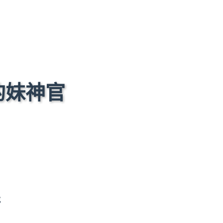
的妹神官
戏