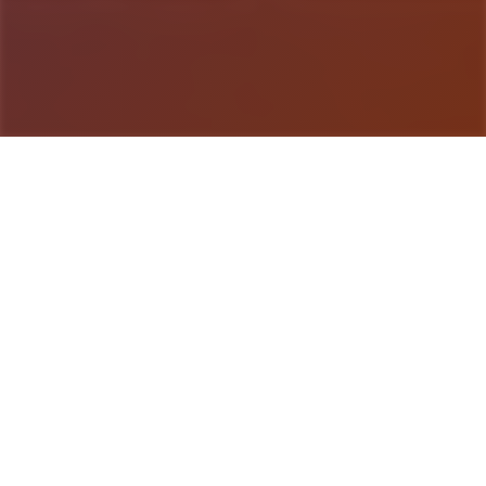
游戏详情
游戏说明
在一个名为青之大脑的未知的时间，未知的空间——
当无名少女睁开双眼的瞬间，命运已深深刻入她的骨
髓。 在从未祈祷过的世界里，她孤身迎战那支离破