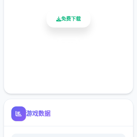
框也会逐渐增加。如果您想要维持稳定的收
入，那就必须眼尖心细，不放过文件上的任何
免费下载
一个可疑之处。此外，一些极端分子还会在入
境时随身携带危险物品，所以如果有必要的
话，您需要亲自制服这些极端分子，妥善地处
安全下载
理这些危险物品。
高速安装
完全免费
客服支持
游戏数据