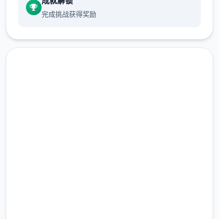
成就解锁
完成挑战获得奖励
润色版下载 帝国入境所
完整版游戏，免费体验
2.3M+
总下载量
4.9/5
用户评分
随着剧情的推进，您将会获得晋升至更高级别
900K+
的检查站的机会，但如此一来检查时的条条框
活跃用户