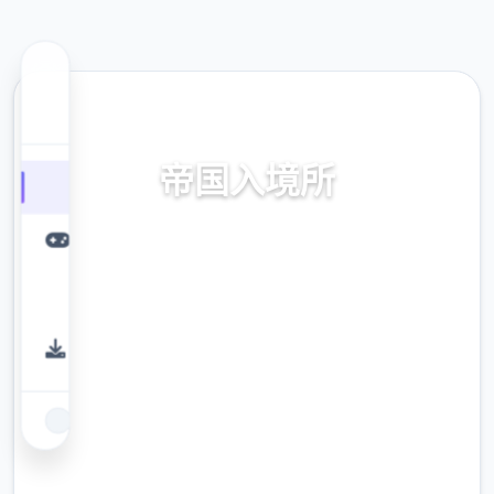
📁 热门推荐
帝国入境所
中文官网
9.4
评分
2.3M
下载