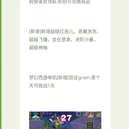
韵使者处领取.积别可兑换商品
[新增]新增超级红孩儿。恶魔泡泡，
超级飞镰，自在意袁，进阶沙暴，
超级神柚
梦幻西游单机
[新增[验证gram.逐个
天可挑战1次