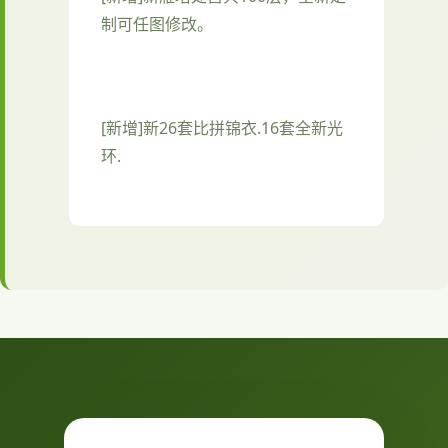
制可任图修改。
[新增]新26套比拼锦衣.16套全新光
环.