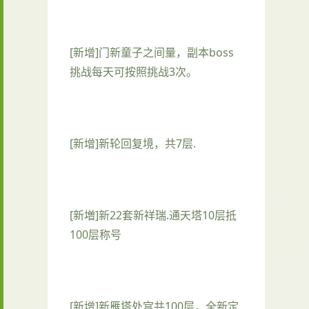
[新增]门新童子之间量，副本boss
挑战每天可按照挑战3次。
[新增]新轮回复境，共7层.
[新増]新22套新祥瑞.通天塔10层抵
100层称号
[新增]新雁塔处宫共100层，全新定