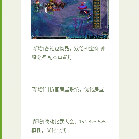
[新增]各礼包物品，双倍掉宝符.钟
馗令牌.副本重置丹
[新增]门仿官房屋系统，优化房屋
[所增]改动比武大会，1v1.3v3.5v5
模性，优化比武